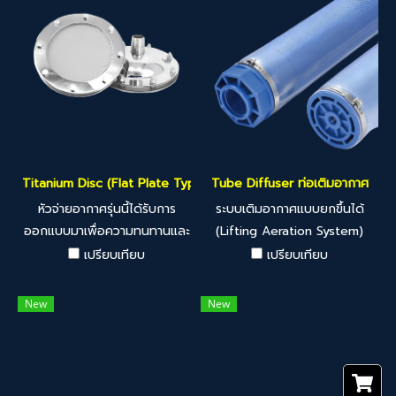
Titanium Disc (Flat Plate Type) จานเติมอากาศ แบบแผ่นไทเทเนียม
Tube Diffuser ท่อเติมอากาศ
หัวจ่ายอากาศรุ่นนี้ได้รับการ
ระบบเติมอากาศแบบยกขึ้นได้
ออกแบบมาเพื่อความทนทานและ
(Lifting Aeration System)
ประสิทธิภาพขั้นสุด โครงสร้าง
เป็นระบบเติมอากาศชนิดพิเศษที่
เปรียบเทียบ
เปรียบเทียบ
ประกอบด้วย แผ่นกรอง
ได้รับการออกแบบมาเพื่อให้
ไทเทเนียม, ตัวเรือนและหน้าแป
อุปกรณ์เติมอากาศ (เช่น เครื่อง
New
New
ลนสแตนเลสเกรด 316L
เติมอากาศ, ท่อหัวจ่ายอากาศ
(ทนทานต่อการเกิดสนิมและการ
ฯลฯ) สามารถซ่อมแซม บำรุง
กัดกร่อนสูง) และ วงแหวนยาง
รักษา หรือเปลี่ยนอะไหล่ได้อย่าง
ซีลกันรั่ว
ง่ายดาย โดยผู้ปฏิบัติงาน