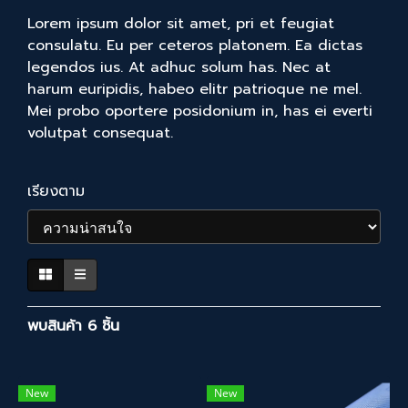
Lorem ipsum dolor sit amet, pri et feugiat
consulatu. Eu per ceteros platonem. Ea dictas
legendos ius. At adhuc solum has. Nec at
harum euripidis, habeo elitr patrioque ne mel.
Mei probo oportere posidonium in, has ei everti
volutpat consequat.
เรียงตาม
พบสินค้า 6 ชิ้น
New
New