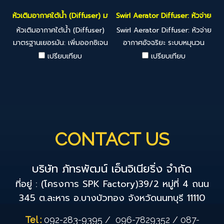
หัวเติมอากาศใต้น้ำ (Diffuser) มาตรฐานเยอรมัน: นวัตกรรมเพิ่มออกซิเจน
Swirl Aerator Diffuser: หัวจ่ายอ
หัวเติมอากาศใต้น้ำ (Diffuser)
Swirl Aerator Diffuser: หัวจ่าย
มาตรฐานเยอรมัน: เพิ่มออกซิเจน
อากาศอัจฉริยะ ระบบหมุนวน
สูงสุด ประหยัดพลังงานเพื่อ
ประสิทธิภาพสูง หมดปัญหาหัว
เปรียบเทียบ
เปรียบเทียบ
ระบบบำบัดน้ำเสีย ยกระดับ
เติมอากาศอุดตัน เบื่อไหมกับ
ประสิทธิภาพการเติมอากาศด้วย
ปัญหาหัวเติมอากาศแบบจานอุด
Diffuser เทคโนโลยีเยอรมัน
ตันจนค่า DO ตก? Swirl
จาก PP Engineer ที่ออกแบบ
Aerator Diffuser จาก PP
มาเพื่อการกระจายฟองอากาศที่
Engineer คือคำตอบด้วย
ละเอียดและสม่ำเสมอ ช่วยให้ค่า
เทคโนโลยีการกระจายอากาศแบบ
CONTACT US
DO (Dissolved Oxygen) ใน
Vortex (หมุนวน) ที่ออกแบบมา
น้ำสูงขึ้นอย่างรวดเร็ว ส่งผลให้
เพื่อแก้ปัญหาการอุดตันโดย
บริษัท ภัทรพัฒน์ เอ็นจิเนียริ่ง จำกัด
จุลินทรีย์ย่อยสลายน้ำเสียได้มี
เฉพาะ พร้อมให้ประสิทธิภาพการ
ประสิทธิภาพสูงสุด จุดเด่นที่
เติมออกซิเจนที่เสถียรตลอดอายุ
ที่อยู่ : (โครงการ SPK Factory)39/2 หมู่ที่ 4 ถนน
ทำให้ Diffuser ของเราเป็น
การใช้งาน ทำไม Swirl Aerator
345 ต.ละหาร อ.บางบัวทอง จังหวัดนนทบุรี 11110
อันดับ 1 ในใจวิศวกร: High
ถึงเป็นทางเลือกที่ดีกว่าสำหรับ
Oxygen Transfer Efficiency
บ่อบำบัดน้ำเสีย? Non-
Tel :
092-283-9395
/
096-7829352
/
087-