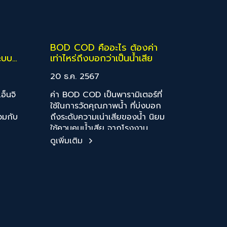
BOD COD คืออะไร ต้องค่า
ระบบ
เท่าไหร่ถึงบอกว่าเป็นน้ำเสีย
20 ธ.ค. 2567
อ็นจิ
ค่า BOD COD เป็นพารามิเตอร์ที่
ใช้ในการวัดคุณภาพน้ำ ที่บ่งบอก
วมกับ
ถึงระดับความเน่าเสียของน้ำ นิยม
ใช้ควบคุมน้ำเสีย จากโรงงาน
อุตสาหกรรมและแหล่งชุมชน BOD
ดูเพิ่มเติม
งาน
ย่อมาจาก Biological Oxygen
ข้อ
Demand และ COD ย่อมาจาก
ำบัด
Chemical Oxegen Demand
ไบโอ
์ที่
รนารี
ิเรี