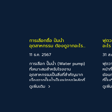
การเลือกซื้อ ปั๊มน้ำ
ฟุตว
อุตสาหกรรม ต้องดูจากอะไร
อะไร 
บ้าง ?
11 ธ.ค. 2567
31 ส
การเลือก ปั๊มน้ำ (Water pump)
ฟุตวา
ที่เหมาะสมสำหรับโรงงาน
หน้าท
อุตสาหกรรมเป็นสิ่งที่สำคัญมาก
ย้อนก
เนื่องจากปั๊มน้ำเป็นอุปกรณ์หลักที่
ที่ปั๊
ใช้ในกระบวนการผลิตและการ
มีการ
ดูเพิ่มเติม
ดูเพิ่
จัดการน้ำภายในโรงงาน การเลือก
จนน้ำ
ปั๊มที่เหมาะสมไม่เพียงแต่ช่วยเพิ่ม
หน้าท
ประสิทธิภาพในการทำงานเท่านั้น
แต่ยังช่วยลดค่าใช้จ่ายในการบำรุง