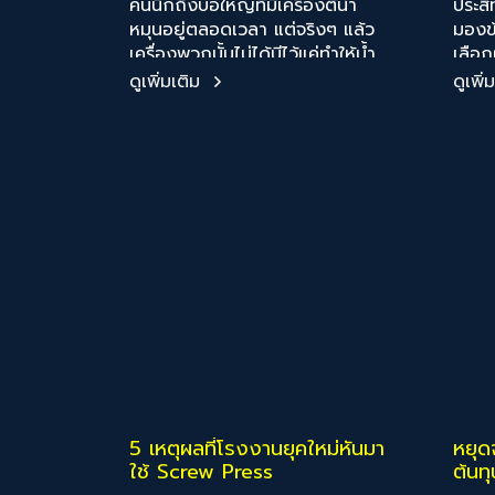
คนนึกถึงบ่อใหญ่ที่มีเครื่องตีน้ำ
ประส
หมุนอยู่ตลอดเวลา แต่จริงๆ แล้ว
มองข
เครื่องพวกนั้นไม่ได้มีไว้แค่ทำให้น้ำ
เลือก
เคลื่อนไหว มันคือ "ระบบเติม
แต่ค่
ดูเพิ่มเติม
ดูเพิ่
อากาศ" ที่เป็นหัวใจหลักของการ
อากา
บำบัดน้ำเสียทางชีวภาพเลย
Diffu
เลือ
เหตุผล
5 เหตุผลที่โรงงานยุคใหม่หันมา
หยุดจ
ใช้ Screw Press
ต้นท
Scre