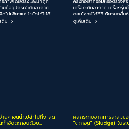
ิทธิภาพโดยตรงและมักถูก
ครั้งที่อยากซ่อมหรือตรวจส
้ามคืออุปกรณ์เติมอากาศ
เครื่องเติมอากาศ เครื่องรุ่นนี้
ผิดไม่เพียงแค่บำบัดได้ไม่ดี
ตอบโจทย์ได้ดีทีเดียวยกขึ้นซ
าไฟก็พุ่งตามมาด้วยท่อเติม
เลย ไม่ต้องหยุดระบบ ฟังก์ชัน
มเติม
ดูเพิ่มเติม
ศ TPU Membrane
หลายคนชอบที่สุดคือดึงเครื่อ
ser รุ่น ACPH-TPU เป็นตัว
มาตรวจสอบหรือซ่อมได้ทันที
กที่วิศวกรหลายคนแนะนำ
ไม่ต้องหยุดบ่อหรือล้างระบบ ซ
หลักมีอยู่ 5 ข้อนี้
ประหยัดทั้งเวลาและค่าใช้จ่า
สมควรในระยะยาว
่ายค่าขนน้ำเปล่าไปทิ้ง ลด
ผลกระทบจากการสะสมข
ุนกำจัดตะกอนด้วย
"ตะกอน" (Sludge) ในระ
w Press
บำบัดน้ำเสีย