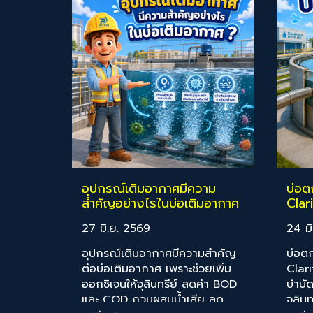
อุปกรณ์เติมอากาศมีความ
บ่อ
สำคัญอย่างไรในบ่อเติมอากาศ
Clari
บำบัด
27 มิ.ย. 2569
24 มิ
อุปกรณ์เติมอากาศมีความสำคัญ
บ่อต
ต่อบ่อเติมอากาศ เพราะช่วยเพิ่ม
Clari
ออกซิเจนให้จุลินทรีย์ ลดค่า BOD
บำบัด
และ COD กวนผสมน้ำเสีย ลด
จุลิน