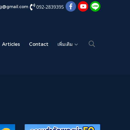
092-2839395
ng@gmail.com
Articles
Contact
เพิ่มเติม