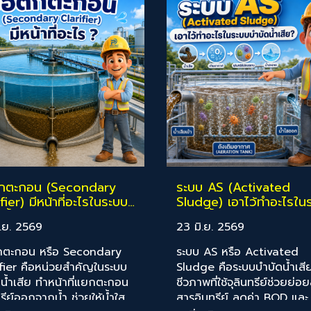
ตกตะกอน (Secondary
ระบบ AS (Activated
fier) มีหน้าที่อะไรในระบบ
Sludge) เอาไว้ทำอะไรใน
น้ำเสีย?
บำบัดน้ำเสีย?
.ย. 2569
23 มิ.ย. 2569
กตะกอน หรือ Secondary
ระบบ AS หรือ Activated
fier คือหน่วยสำคัญในระบบ
Sludge คือระบบบำบัดน้ำเสี
น้ำเสีย ทำหน้าที่แยกตะกอน
ชีวภาพที่ใช้จุลินทรีย์ช่วยย่
ทรีย์ออกจากน้ำ ช่วยให้น้ำใส
สารอินทรีย์ ลดค่า BOD แล