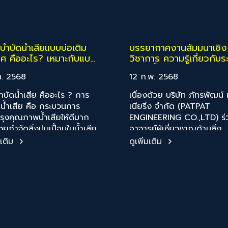
บำบัดน้ำเสียแบบบ่อเติม
บรรยากาศงานสัมมนาเชิง
ศ คืออะไร? เหมาะกับแบบ
วิชาการ ความรู้เกี่ยวกับ
?
บำบัดน้ำเสีย ครั้งใหญ่ ปี
.ค. 2568
12 ก.พ. 2568
2568
บัดน้ำเสีย คืออะไร ? การ
เนื่องด้วย บริษัท ภัทรพัฒน์ เ
น้ำเสีย คือ กระบวนการ
เนียริ่ง จำกัด (PATPAT
รุงคุณภาพน้ำเสียให้ดีมาก
ENGINEERING CO.,LTD) ร่
ช่วยกำจัดสิ่งปนเปื้อนในน้ำเสีย
อาจารย์ผู้เชี่ยวชาญด้านสิ่ง
ดไป หรือลดน้อยลงมากที่สุด
แวดล้อมของมหาวิทยาลัย
มเติม
ดูเพิ่มเติม
ี่จะทำได้ ที่นิยมทำ คือ การทำ
เกษตรศาสตร์ ได้กำหนดจัด
ำบัดน้ำเสียทำให้น้ำเสียที่ผ่าน
สัมมนาเชิงวิชาการภายใต้หัว
บัดอันตรายน้อยลง เมื่อ
นวัตกรรมการปรับปรุงระบบบ
น้ำทิ้งสู่แหล่งน้ำธรรมชาติ จะ
น้ำเสีย และเพิ่มประสิทธิภาพ
ำให้เกิดผลกระทบต่อสภาพ
แก๊สเพื่อความยั่งยืน ในวันเสาร
้อม หรือเกิดปัญหาต่อแหล่ง
18 มกราคม 2568 ณ ห้องสุ
ำเสียตามมาในภายหลัง
แกรนด์บอลลูน โรงแรม ดิอิมพ