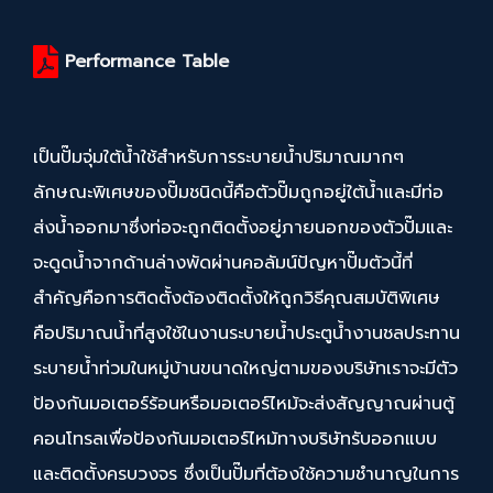
Performance Table
เป็นปั๊มจุ่มใต้น้ำใช้สำหรับการระบายน้ำปริมาณมากๆ
ลักษณะพิเศษของปั๊มชนิดนี้คือตัวปั๊มถูกอยู่ใต้น้ำและมีท่อ
ส่งน้ำออกมาซึ่งท่อจะถูกติดตั้งอยู่ภายนอกของตัวปั๊มและ
จะดูดน้ำจากด้านล่างพัดผ่านคอลัมน์ปัญหาปั๊มตัวนี้ที่
สำคัญคือการติดตั้งต้องติดตั้งให้ถูกวิธีคุณสมบัติพิเศษ
คือปริมาณน้ำที่สูงใช้ในงานระบายน้ำประตูน้ำงานชลประทาน
ระบายน้ำท่วมในหมู่บ้านขนาดใหญ่ตามของบริษัทเราจะมีตัว
ป้องกันมอเตอร์ร้อนหรือมอเตอร์ไหม้จะส่งสัญญาณผ่านตู้
คอนโทรลเพื่อป้องกันมอเตอร์ไหม้ทางบริษัทรับออกแบบ
และติดตั้งครบวงจร ซึ่งเป็นปั๊มที่ต้องใช้ความชำนาญในการ