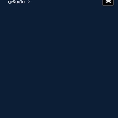
ดูเพิ่มเติม