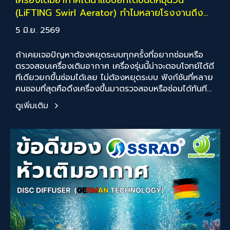
เครื่องเติมอากาศใต้น้ำแบบยกได้ชนิดหมุนวน
(LiFTING Swirl Aerator) ทำไมหลายโรงงานถึง
เลือกตัวนี้
5 มิ.ย. 2569
ถ้าเคยเจอปัญหาต้องหยุดระบบทุกครั้งที่อยากซ่อมหรือ
ตรวจสอบเครื่องเติมอากาศ เครื่องรุ่นนี้น่าจะตอบโจทย์ได้ดี
ทีเดียวยกขึ้นซ่อมได้เลย ไม่ต้องหยุดระบบ ฟังก์ชันที่หลาย
คนชอบที่สุดคือดึงเครื่องขึ้นมาตรวจสอบหรือซ่อมได้ทันที
โดยไม่ต้องหยุดบ่อหรือล้างระบบ ซึ่งประหยัดทั้งเวลาและ
ดูเพิ่มเติม
ค่าใช้จ่ายได้พอสมควรในระยะยาว