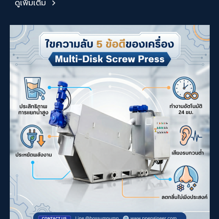
ดูเพิ่มเติม