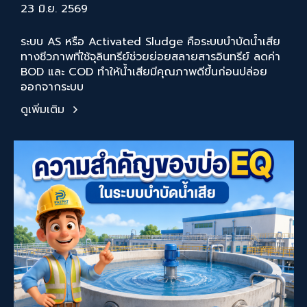
23 มิ.ย. 2569
ระบบ AS หรือ Activated Sludge คือระบบบำบัดน้ำเสีย
ทางชีวภาพที่ใช้จุลินทรีย์ช่วยย่อยสลายสารอินทรีย์ ลดค่า
BOD และ COD ทำให้น้ำเสียมีคุณภาพดีขึ้นก่อนปล่อย
ออกจากระบบ
ดูเพิ่มเติม