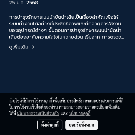
25 ม.ค. 2568
การบำรุงรักษาระบบบำบัดน้ำเสียเป็นเรื่องสำคัญเพื่อให้
ระบบทำงานได้อย่างมีประสิทธิภาพและยืดอายุการใช้งาน
ของอุปกรณ์ต่างๆ ขั้นตอนการบำรุงรักษาระบบบำบัดน้ำ
เสียต้องอาศัยความใส่ใจในหลายส่วน เริ่มจาก การตรวจ
สอบเครื่องมือและอุปกรณ์
ดูเพิ่มเติม
เว็บไซต์นี้มีการใช้งานคุกกี้ เพื่อเพิ่มประสิทธิภาพและประสบการณ์ที่ดี
ในการใช้งานเว็บไซต์ของท่าน ท่านสามารถอ่านรายละเอียดเพิ่มเติม
ได้ที่
นโยบายความเป็นส่วนตัว
และ
นโยบายคุกกี้
ตั้งค่าคุกกี้
ยอมรับทั้งหมด