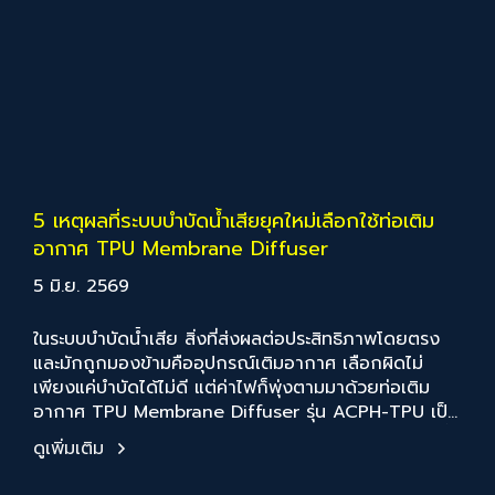
5 เหตุผลที่ระบบบำบัดน้ำเสียยุคใหม่เลือกใช้ท่อเติม
อากาศ TPU Membrane Diffuser
5 มิ.ย. 2569
ในระบบบำบัดน้ำเสีย สิ่งที่ส่งผลต่อประสิทธิภาพโดยตรง
และมักถูกมองข้ามคืออุปกรณ์เติมอากาศ เลือกผิดไม่
เพียงแค่บำบัดได้ไม่ดี แต่ค่าไฟก็พุ่งตามมาด้วยท่อเติม
อากาศ TPU Membrane Diffuser รุ่น ACPH-TPU เป็น
ตัวเลือกที่วิศวกรหลายคนแนะนำ เหตุผลหลักมีอยู่ 5 ข้อนี้
ดูเพิ่มเติม