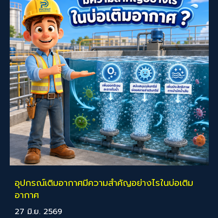
อุปกรณ์เติมอากาศมีความสำคัญอย่างไรในบ่อเติม
อากาศ
27 มิ.ย. 2569