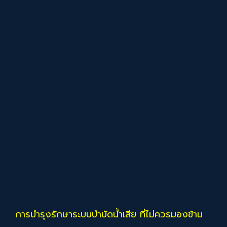
การบำรุงรักษาระบบบำบัดน้ำเสีย ที่ไม่ควรมองข้าม