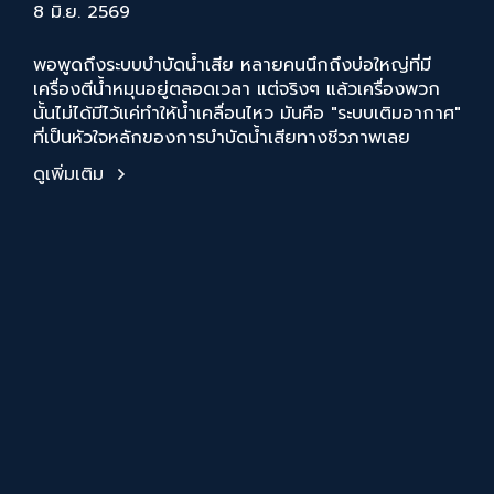
8 มิ.ย. 2569
พอพูดถึงระบบบำบัดน้ำเสีย หลายคนนึกถึงบ่อใหญ่ที่มี
เครื่องตีน้ำหมุนอยู่ตลอดเวลา แต่จริงๆ แล้วเครื่องพวก
นั้นไม่ได้มีไว้แค่ทำให้น้ำเคลื่อนไหว มันคือ "ระบบเติมอากาศ"
ที่เป็นหัวใจหลักของการบำบัดน้ำเสียทางชีวภาพเลย
ดูเพิ่มเติม