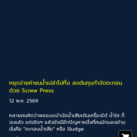
หยุดจ่ายค่าขนน้ำเปล่าไปทิ้ง ลดต้นทุนกำจัดตะกอน
ด้วย Screw Press
12 พ.ค. 2569
หลายคนคิดว่าพอระบบบำบัดน้ำเสียเดินเครื่องได้ น้ำใส ก็
จบแล้ว แต่จริงๆ แล้วยังมีอีกปัญหาหนึ่งที่คนมักมองข้าม
นั่นคือ "ตะกอนน้ำเสีย" หรือ Sludge