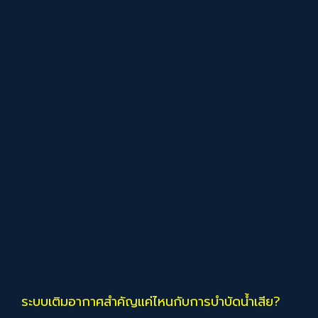
ระบบเติมอากาศสำคัญแค่ไหนกับการบำบัดน้ำเสีย?