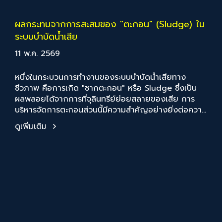
ผลกระทบจากการสะสมของ "ตะกอน" (Sludge) ใน
ระบบบำบัดน้ำเสีย
11 พ.ค. 2569
หนึ่งในกระบวนการทำงานของระบบบำบัดน้ำเสียทาง
ชีวภาพ คือการเกิด "ซากตะกอน" หรือ Sludge ซึ่งเป็น
ผลพลอยได้จากการที่จุลินทรีย์ย่อยสลายของเสีย การ
บริหารจัดการตะกอนส่วนนี้มีความสำคัญอย่างยิ่งต่อความ
เสถียรของระบบโดยรวมครับ
ดูเพิ่มเติม