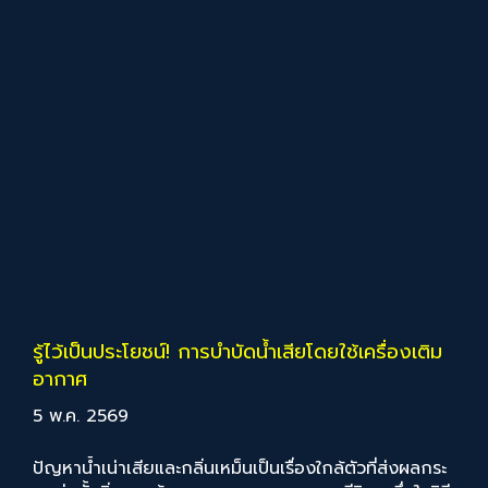
รู้ไว้เป็นประโยชน์! การบำบัดน้ำเสียโดยใช้เครื่องเติม
อากาศ
5 พ.ค. 2569
ปัญหาน้ำเน่าเสียและกลิ่นเหม็นเป็นเรื่องใกล้ตัวที่ส่งผลกระ